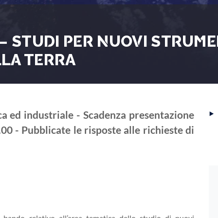
– STUDI PER NUOVI STRUME
LLA TERRA
‣
ica ed industriale - Scadenza presentazione
0 - Pubblicate le risposte alle richieste di
e bando relativo all’area tematica dello studio di nuovi