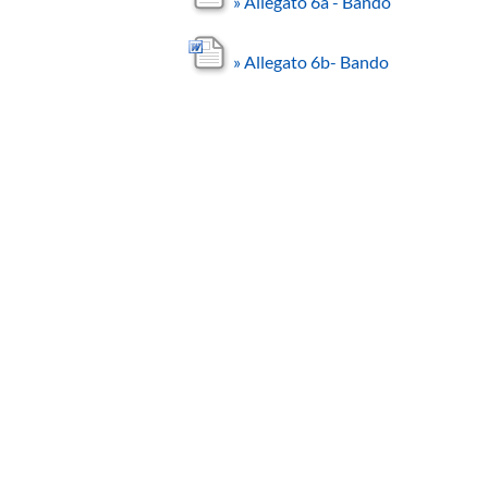
»
Allegato 6a - Bando
»
Allegato 6b- Bando