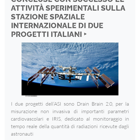
ATTIVITÀ SPERIMENTALI SULLA
STAZIONE SPAZIALE
INTERNAZIONALE DI DUE
PROGETTI ITALIANI ‣
I due progetti dell’ASI sono Drain Brain 2.0, per la
misurazione non invasiva di importanti parametri
cardiovascolari e IRIS, dedicato al monitoraggio in
tempo reale della quantità di radiazioni ricevute dagli
astronauti