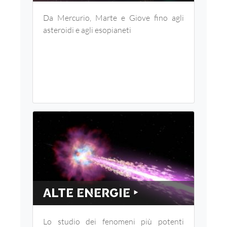
Da Mercurio, Marte e Giove fino agli
asteroidi e agli esopianeti
ALTE ENERGIE ‣
Lo studio dei fenomeni più potenti