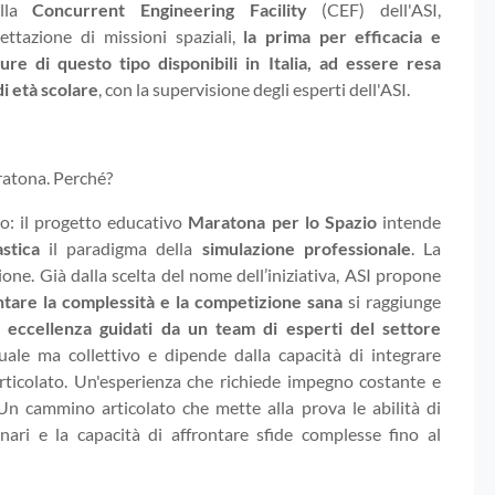
ella
Concurrent Engineering Facility
(CEF) dell'ASI,
gettazione di missioni spaziali,
la prima per efficacia e
ture di questo tipo disponibili in Italia, ad essere resa
di età scolare
, con la supervisione degli esperti dell'ASI.
ratona. Perché?
vo: il progetto educativo
Maratona per lo Spazio
intende
stica
il paradigma della
simulazione professionale
. La
ne. Già dalla scelta del nome dell’iniziativa, ASI propone
ntare la complessità e la competizione sana
si raggiunge
 eccellenza guidati da un team di esperti del settore
duale ma collettivo e dipende dalla capacità di integrare
rticolato. Un'esperienza che richiede impegno costante e
n cammino articolato che mette alla prova le abilità di
inari e la capacità di affrontare sfide complesse fino al