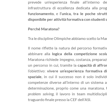
prevede un'esperienza finale all'interno d
infrastruttura di eccellenza dedicata alla pro
funzionamento
, e
l’unica, tra le poche strut
disponibile per attività formativa con studenti 
Perché Maratona?
Tra le discipline Olimpiche abbiamo scelto la Ma
Il nome riflette la natura del percorso formati
abbinare alla
logica della competizione scola
Maratona richiede impegno, costanza, preparazio
un percorso in cui, tramite la
capacità di affro
l’obiettivo:
vivere un’esperienza formativa di
spaziale
, in cui il successo non è solo indivi
competenze diverse all’interno di un sistema a
determinazione, proprio come una maratona. U
problem solving
, il lavoro in team multidiscipl
traguardo finale presso la CEF dell'ASI.