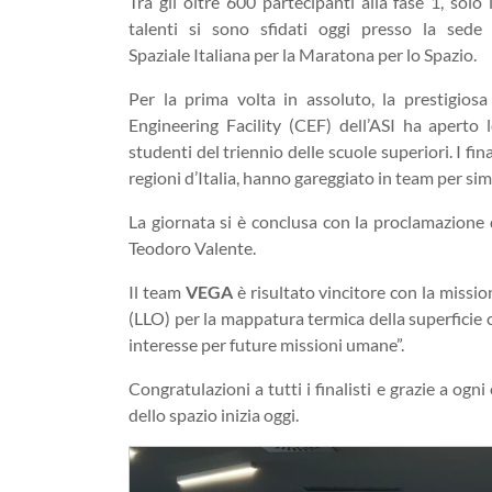
Tra gli oltre 600 partecipanti alla fase 1, solo 
talenti si sono sfidati oggi presso la sede 
Spaziale Italiana per la Maratona per lo Spazio.
Per la prima volta in assoluto, la prestigios
Engineering Facility (CEF) dell’ASI ha aperto l
studenti del triennio delle scuole superiori. I fi
regioni d’Italia, hanno gareggiato in team per si
La giornata si è conclusa con la proclamazione d
Teodoro Valente.
Il team
VEGA
è risultato vincitore con la missio
(LLO) per la mappatura termica della superficie co
interesse per future missioni umane”.
Congratulazioni a tutti i finalisti e grazie a ogn
dello spazio inizia oggi.