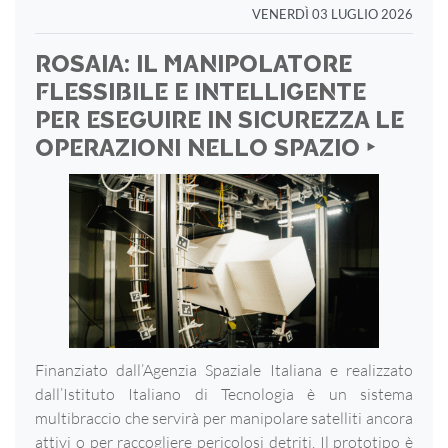
VENERDÌ 03 LUGLIO 2026
ROSAIA: IL MANIPOLATORE
FLESSIBILE E INTELLIGENTE
PER ESEGUIRE IN SICUREZZA LE
OPERAZIONI NELLO SPAZIO ‣
Finanziato dall’Agenzia Spaziale Italiana e realizzato
dall’Istituto Italiano di Tecnologia è un sistema
multibraccio che servirà per manipolare satelliti ancora
attivi o per raccogliere pericolosi detriti. Il prototipo è