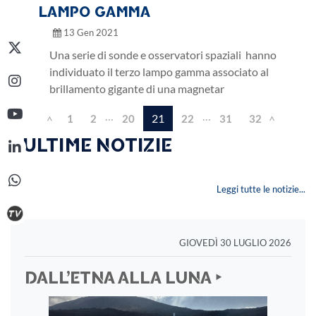
LAMPO GAMMA
13 Gen 2021
Una serie di sonde e osservatori spaziali hanno
individuato il terzo lampo gamma associato al
brillamento gigante di una magnetar
…
…
21
1
2
20
22
31
32
<
>
‣ ULTIME NOTIZIE
Leggi tutte le notizie...
GIOVEDÌ 30 LUGLIO 2026
DALL’ETNA ALLA LUNA ‣