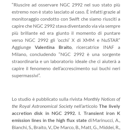
“Riuscire ad osservare NGC 2992 nel suo stato più
estremo non è stato lasciato al caso. È infatti grazie al
monitoraggio condotto con Swift che siamo riusciti a
capire che NGC 2992 stava diventando via via sempre
più brillante ed era giunto il momento di puntare
verso NGC 2992 gli ‘occhi’ X di XMM e NuSTAR”
Aggiunge
Valentina Braito
, ricercatrice INAF a
Milano, concludendo “NGC 2992 è una sorgente
straordinaria e un laboratorio ideale che ci aiuterà a
capire il fenomeno dell’accrescimento sui buchi neri
supermassivi”.
Lo studio è pubblicato sulla rivista
Monthly Notices of
the Royal Astronomical Society
nell’articolo
The lively
accretion disk in NGC 2992. I. Transient iron K
emission lines in the high flux state
di Marinucci, A.,
Bianchi, S., Braito, V., De Marco, B., Matt, G., Middei, R.,