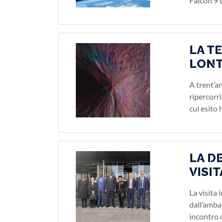
Falcon 9 d
LA T
LONT
A trent’a
ripercorri
cui esito
LA D
VISIT
La visita 
dall’amba
incontro 