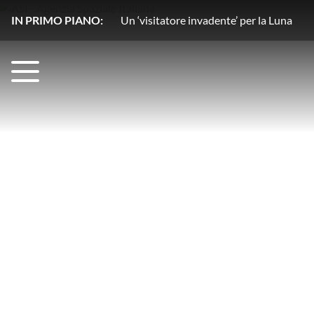
IN PRIMO PIANO:
Un copilota ‘stellare’ rivoluziona l’osse