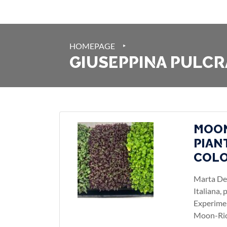
‣
HOMEPAGE
GIUSEPPINA PULC
MOON
PIAN
COLO
Marta Del
Italiana,
Experimen
Moon-Ri