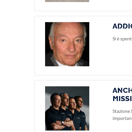
ADDI
Si è spent
ANCH
MISS
Stazione 
important