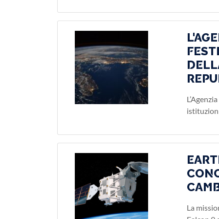
L'AG
FEST
DELL
REPU
L’Agenzia 
istituzion
EART
CONC
CAMB
La missio