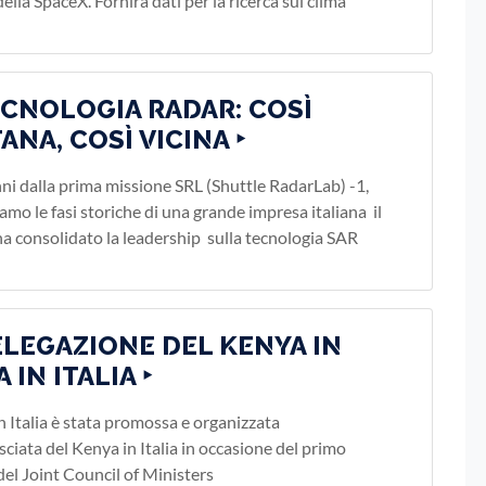
ella SpaceX. Fornirà dati per la ricerca sul clima
ECNOLOGIA RADAR: COSÌ
ANA, COSÌ VICINA ‣
nni dalla prima missione SRL (Shuttle RadarLab) -1,
amo le fasi storiche di una grande impresa italiana il
 ha consolidato la leadership sulla tecnologia SAR
ELEGAZIONE DEL KENYA IN
A IN ITALIA ‣
in Italia è stata promossa e organizzata
sciata del Kenya in Italia in occasione del primo
del Joint Council of Ministers