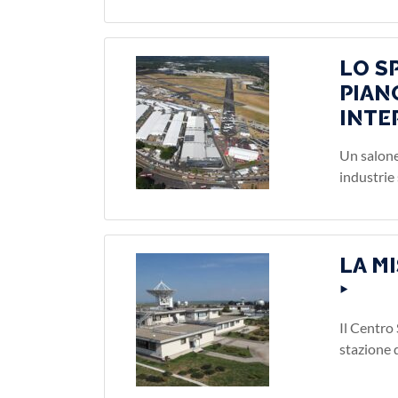
LO S
PIAN
INTE
Un salone
industrie 
LA M
‣
Il Centro
stazione 