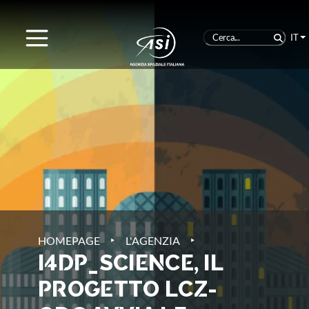
IT
‣
‣
HOMEPAGE
L'AGENZIA
I4DP_SCIENCE, IL
PROGETTO LCZ-