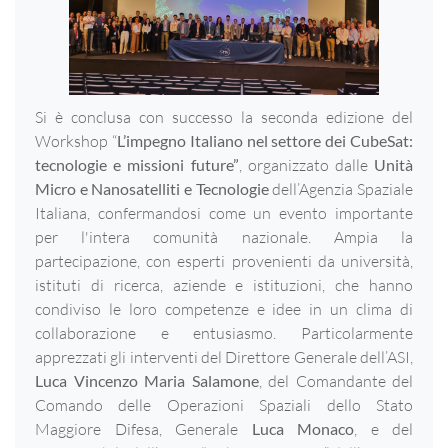
Si è conclusa con successo la seconda edizione del
Workshop “
L’impegno Italiano nel settore dei CubeSat:
tecnologie e missioni future”
, organizzato dalle
Unità
Micro e Nanosatelliti e Tecnologie
dell’Agenzia Spaziale
Italiana, confermandosi come un evento importante
per l'intera comunità nazionale. Ampia la
partecipazione, con esperti provenienti da università,
istituti di ricerca, aziende e istituzioni, che hanno
condiviso le loro competenze e idee in un clima di
collaborazione e entusiasmo. Particolarmente
apprezzati gli interventi del Direttore Generale dell’ASI,
Luca Vincenzo Maria Salamone
, del Comandante del
Comando delle Operazioni Spaziali dello Stato
Maggiore Difesa, Generale
Luca Monaco
, e del