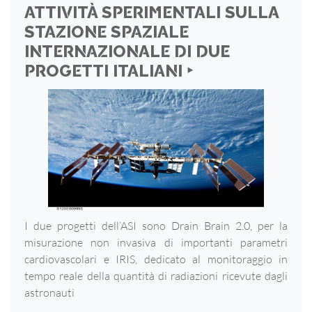
ATTIVITÀ SPERIMENTALI SULLA
STAZIONE SPAZIALE
INTERNAZIONALE DI DUE
PROGETTI ITALIANI ‣
I due progetti dell’ASI sono Drain Brain 2.0, per la
misurazione non invasiva di importanti parametri
cardiovascolari e IRIS, dedicato al monitoraggio in
tempo reale della quantità di radiazioni ricevute dagli
astronauti