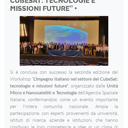
CUBESAT: TECNOLOGIE E
MISSIONI FUTURE” ‣
Si è conclusa con successo la seconda edizione del
Workshop “
L’impegno Italiano nel settore dei CubeSat:
tecnologie e missioni future”
, organizzato dalle
Unità
Micro e Nanosatelliti e Tecnologie
dell’Agenzia Spaziale
Italiana, confermandosi come un evento importante
per l'intera comunità nazionale. Ampia la
partecipazione, con esperti provenienti da università,
istituti di ricerca, aziende e istituzioni, che hanno
condiviso le loro competenze e idee in un clima di