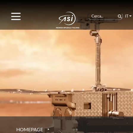
IT
‣
HOMEPAGE