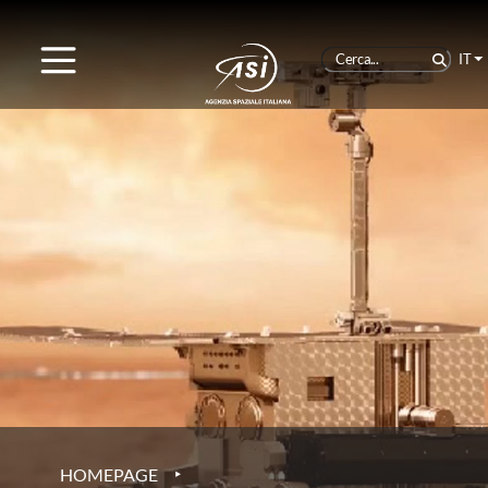
IT
‣
HOMEPAGE