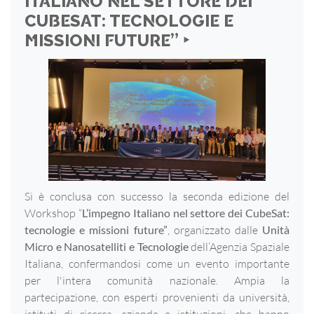
ITALIANO NEL SETTORE DEI
CUBESAT: TECNOLOGIE E
MISSIONI FUTURE” ‣
Si è conclusa con successo la seconda edizione del
Workshop “
L’impegno Italiano nel settore dei CubeSat:
tecnologie e missioni future”
, organizzato dalle
Unità
Micro e Nanosatelliti e Tecnologie
dell’Agenzia Spaziale
Italiana, confermandosi come un evento importante
per l'intera comunità nazionale. Ampia la
partecipazione, con esperti provenienti da università,