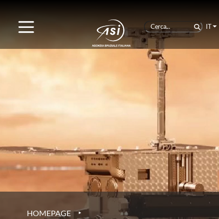
IT
‣
HOMEPAGE