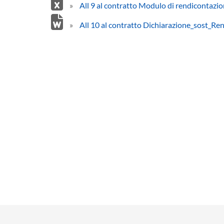
»
All 9 al contratto Modulo di rendicontazio
»
All 10 al contratto Dichiarazione_sost_R