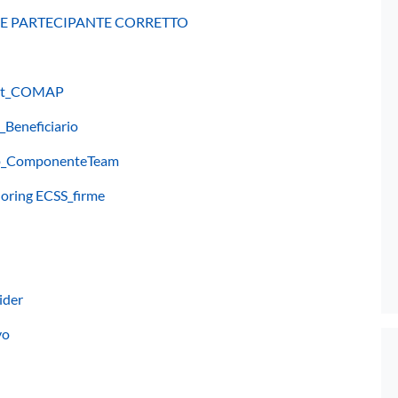
OME PARTECIPANTE CORRETTO
rmat_COMAP
_Beneficiario
omap_ComponenteTeam
loring ECSS_firme
ider
vo