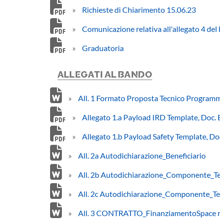
»
Richieste di Chiarimento 15.06.23
»
Comunicazione relativa all'allegato 4 del
»
Graduatoria
ALLEGATI AL BANDO
»
All. 1 Formato Proposta Tecnico Program
»
Allegato 1.a Payload IRD Template, Do
»
Allegato 1.b Payload Safety Template, 
»
All. 2a Autodichiarazione_Beneficiario
»
All. 2b Autodichiarazione_Componente_T
»
All. 2c Autodichiarazione_Componente_T
»
All. 3 CONTRATTO_FinanziamentoSpace r