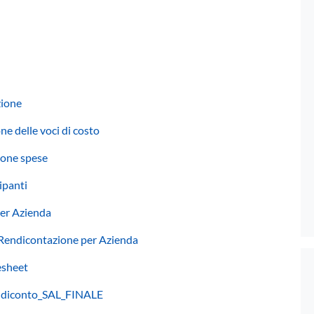
zione
one delle voci di costo
zione spese
ipanti
per Azienda
o Rendicontazione per Azienda
esheet
Rendiconto_SAL_FINALE