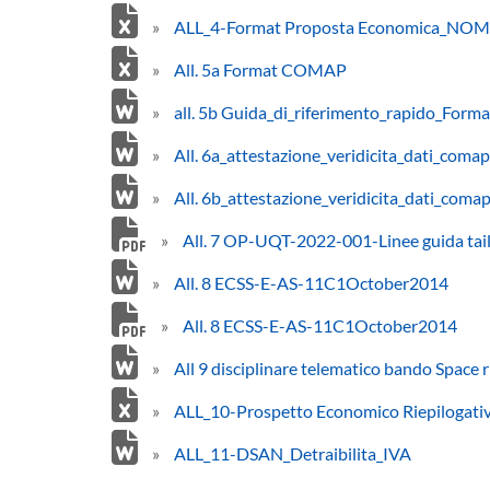
»
ALL_4-Format Proposta Economica_N
»
All. 5a Format COMAP
»
all. 5b Guida_di_riferimento_rapido_Fo
»
All. 6a_attestazione_veridicita_dati_comap
»
All. 6b_attestazione_veridicita_dati_c
»
All. 7 OP-UQT-2022-001-Linee guida tai
»
All. 8 ECSS-E-AS-11C1October2014
»
All. 8 ECSS-E-AS-11C1October2014
»
All 9 disciplinare telematico bando Space r
»
ALL_10-Prospetto Economico Riepilogati
»
ALL_11-DSAN_Detraibilita_IVA