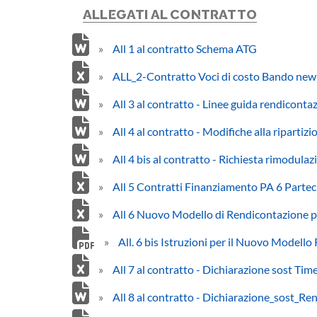
ALLEGATI AL CONTRATTO
»
All 1 al contratto Schema ATG
»
ALL_2-Contratto Voci di costo Bando new
»
All 3 al contratto - Linee guida rendiconta
»
All 4 al contratto - Modifiche alla ripartizi
»
All 4 bis al contratto - Richiesta rimodula
»
All 5 Contratti Finanziamento PA 6 Partec
»
All 6 Nuovo Modello di Rendicontazione 
»
All. 6 bis Istruzioni per il Nuovo Modell
»
All 7 al contratto - Dichiarazione sost Tim
»
All 8 al contratto - Dichiarazione_sost_