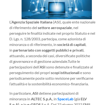
L’
Agenzia Spaziale Italiana
(ASI), quale ente nazionale
di riferimento del
settore aerospaziale
, nel
perseguire le finalità indicate nel proprio Statuto e nel
D. Lgs. n. 128/2003, partecipa, come azionista di
minoranza o di riferimento, in
società di capitali
,
in
partenariato con soggetti pubblici e privati
,
attuando, a seconda dei casi, diversificate politiche
di
governance
e di gestione aziendale.Tutte le
partecipazioni dell’
ASI
sono detenute e finalizzate al
perseguimento dei propri
scopi istituzionali
e sono
periodicamente poste sotto revisione per verificarne
l’attualità e la sostenibilità economico-finanziaria.
In particolare,
ASI
detiene partecipazioni di
minoranza in
ALTEC S.p.A
., in
SpaceLab
(già
ELV
S.p.A).
e in
e-GEOS
S.p.A. Dal 22 giugno 2022
l’ASI