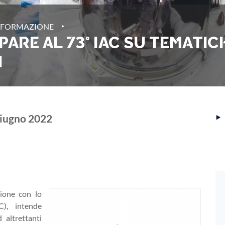
‣
 FORMAZIONE
ARE AL 73° IAC SU TEMATICH
I
‣
giugno 2022
zione con lo
), intende
altrettanti