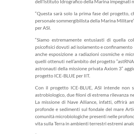
dell’Istituto Idrografico della Marina impegnati n
“Questa sarà solo la prima fase del progetto, c
personale sommergibilista della Marina Militar
per ASI.
“Siamo estremamente entusiasti di quella coll
psicofisici dovuti ad isolamento e confinamento 
anche esposizione a radiazioni cosmiche e micr
quelli ottenuti nell’ambito del progetto “astRNAu
astronauti della missione privata Axiom 3” agg
progetto ICE-BLUE per IIT.
Con il progetto ICE-BLUE, ASI intende non s
astrobiologico, due filoni di estrema rilevanza 
La missione di Nave Alliance, infatti, offrirà 
profonde e sedimenti sul fondale del mare Artico
comunità microbiologiche presenti nelle profondi
vita sulla Terra in ambienti terrestri estremi ana