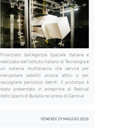
Finanziato dall’Agenzia Spaziale Italiana e
realizzato dall’Istituto Italiano di Tecnologia è
un sistema multibraccio che servirà per
manipolare satelliti ancora attivi o per
raccogliere pericolosi detriti. Il prototipo è
stato presentato in anteprima al Festival
dello Spazio di Busalla nei pressi di Genova
VENERDÌ 29 MAGGIO 2026