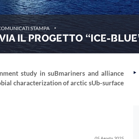
‣
COMUNICATI STAMPA
 VIA IL PROGETTO “ICE-BLUE
‣
nment study in suBmariners and alliance
ial characterization of arctic sUb-surface
05 Agosto 2025