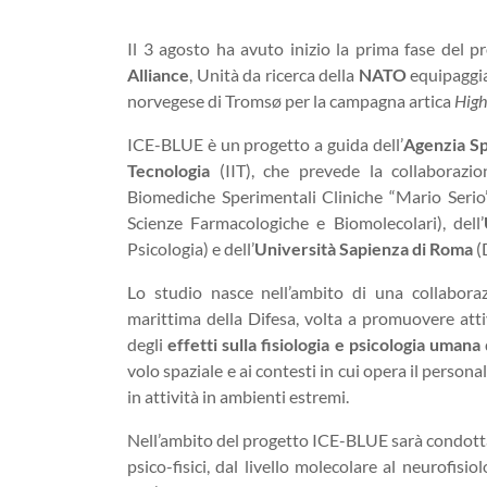
Il 3 agosto ha avuto inizio la prima fase del 
Alliance
, Unità da ricerca della
NATO
equipaggia
norvegese di Tromsø per la campagna artica
High
ICE-BLUE è un progetto a guida dell’
Agenzia Sp
Tecnologia
(IIT), che prevede la collaborazion
Biomediche Sperimentali Cliniche “Mario Serio”)
Scienze Farmacologiche e Biomolecolari), dell’
Psicologia) e dell’
Università Sapienza di Roma
(
Lo studio nasce nell’ambito di una collabor
marittima della Difesa, volta a promuovere atti
degli
effetti sulla fisiologia e psicologia umana
volo spaziale e ai contesti in cui opera il persona
in attività in ambienti estremi.
Nell’ambito del progetto ICE-BLUE sarà condotta 
psico-fisici, dal livello molecolare al neurofis