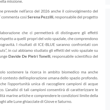
ella missione.
he prevede nell’arco del 2026 anche il coinvolgimento del
e” commenta così
Serena Pezzilli
, responsabile del progetto
aborazione che ci permetterà di distinguere gli effetti
rispetto a quelli propri del volo spaziale, che comprendono
ogravità. I risultati di ICE-BLUE saranno confrontati con
ts”, in cui abbiamo studiato gli effetti del volo spaziale su
iunge
Davide De Pietri Tonelli
, responsabile scientifico del
olo sostenere la ricerca in ambito biomedico ma anche
nel contesto dell’esplorazione umana dello spazio profondo.
anche l’opportunità unica di raccogliere campioni di acque
. L’analisi di tali campioni consentirà di caratterizzare le
tà marine artiche e comprendere le condizioni limite della
loghi alle Lune ghiacciate di Giove e Saturno.