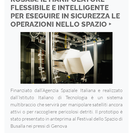
FLESSIBILE E INTELLIGENTE
PER ESEGUIRE IN SICUREZZA LE
OPERAZIONI NELLO SPAZIO ‣
Finanziato dall’Agenzia Spaziale Italiana e realizzato
dall’Istituto Italiano di Tecnologia è un sistema
multibraccio che servirà per manipolare satelliti ancora
attivi o per raccogliere pericolosi detriti. Il prototipo è
stato presentato in anteprima al Festival dello Spazio di
Busalla nei pressi di Genova