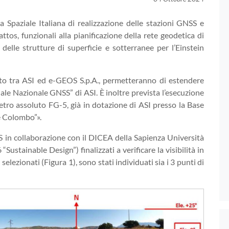
a Spaziale Italiana di realizzazione delle stazioni GNSS e
ttos, funzionali alla pianificazione della rete geodetica di
elle strutture di superficie e sotterranee per l’Einstein
atto tra ASI ed e-GEOS S.p.A., permetteranno di estendere
iale Nazionale GNSS” di ASI. È inoltre prevista l’esecuzione
ro assoluto FG-5, già in dotazione di ASI presso la Base
e Colombo”».
 in collaborazione con il DICEA della Sapienza Università
ustainable Design”) finalizzati a verificare la visibilità in
 selezionati (Figura 1), sono stati individuati sia i 3 punti di