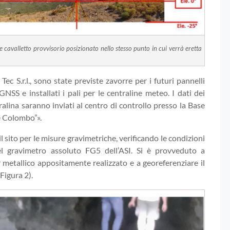
avalletto provvisorio posizionato nello stesso punto in cui verrà eretta
 Tec S.r.l., sono state previste zavorre per i futuri pannelli
 GNSS e installati i pali per le centraline meteo. I dati dei
ralina saranno inviati al centro di controllo presso la Base
e Colombo”».
il sito per le misure gravimetriche, verificando le condizioni
 del gravimetro assoluto FG5 dell’ASI. Si è provveduto a
 metallico appositamente realizzato e a georeferenziare il
Figura 2).