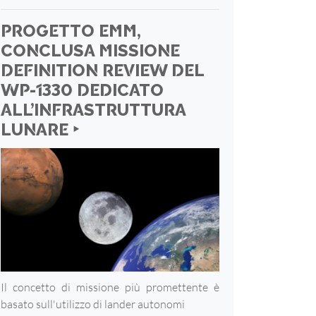
PROGETTO EMM,
CONCLUSA MISSIONE
DEFINITION REVIEW DEL
WP-1330 DEDICATO
ALL’INFRASTRUTTURA
LUNARE ‣
Il concetto di missione più promettente è
basato sull'utilizzo di lander autonomi