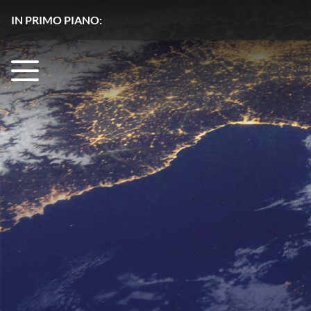
IN PRIMO PIANO:
Un ‘visitatore invadente’ per la Luna