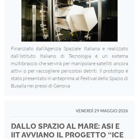
Finanziato dall’Agenzia Spaziale Italiana e realizzato
dall’Istituto Italiano di Tecnologia è un sistema
multibraccio che servirà per manipolare satelliti ancora
attivi o per raccogliere pericolosi detriti. Il prototipo è
stato presentato in anteprima al Festival dello Spazio di
Busalla nei pressi di Genova
VENERDÌ 29 MAGGIO 2026
DALLO SPAZIO AL MARE: ASI E
IIT AVVIANO IL PROGETTO “ICE