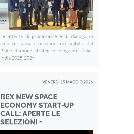
Le attività di promozione e di dialogo in
ambito spaziale ricadono nell'ambito del
Piano d'azione strategico congiunto Italia-
India 2025-2029
VENERDÌ 15 MAGGIO 2026
BEX NEW SPACE
ECONOMY START-UP
CALL: APERTE LE
SELEZIONI ‣