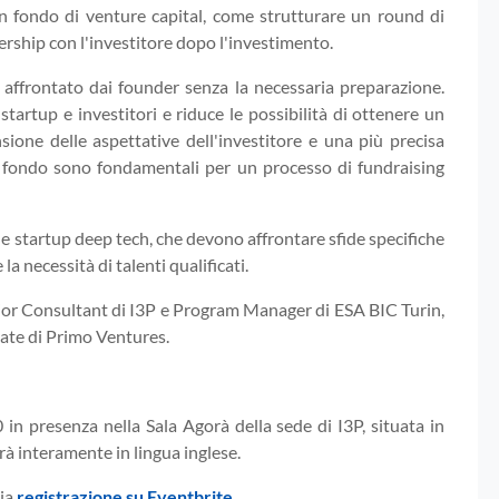
un fondo di venture capital, come strutturare un round di
rship con l'investitore dopo l'investimento.
 affrontato dai founder senza la necessaria preparazione.
startup e investitori e riduce le possibilità di ottenere un
ione delle aspettative dell'investitore e una più precisa
n fondo sono fondamentali per un processo di fundraising
le startup deep tech, che devono affrontare sfide specifiche
 la necessità di talenti qualificati.
nior Consultant di I3P e Program Manager di ESA BIC Turin,
ate di Primo Ventures.
0 in presenza nella Sala Agorà della sede di I3P, situata in
rrà interamente in lingua inglese.
via
registrazione su Eventbrite