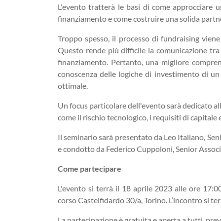
L'evento tratterà le basi di come approcciare 
finanziamento e come costruire una solida partne
Troppo spesso, il processo di fundraising viene
Questo rende più difficile la comunicazione tra 
finanziamento. Pertanto, una migliore comprens
conoscenza delle logiche di investimento di u
ottimale.
Un focus particolare dell'evento sarà dedicato al
come il rischio tecnologico, i requisiti di capitale e
Il seminario sarà presentato da Leo Italiano, Se
e condotto da Federico Cuppoloni, Senior Associ
Come partecipare
L'evento si terrà il 18 aprile 2023 alle ore 17:0
corso Castelfidardo 30/a, Torino. L’incontro si te
La partecipazione è gratuita e aperta a tutti, pre