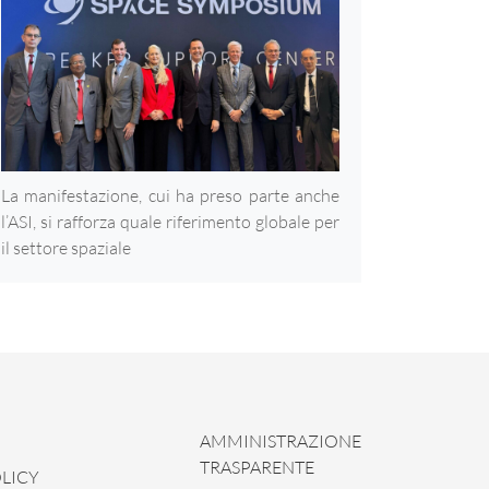
La manifestazione, cui ha preso parte anche
l’ASI, si rafforza quale riferimento globale per
il settore spaziale
AMMINISTRAZIONE
TRASPARENTE
LICY