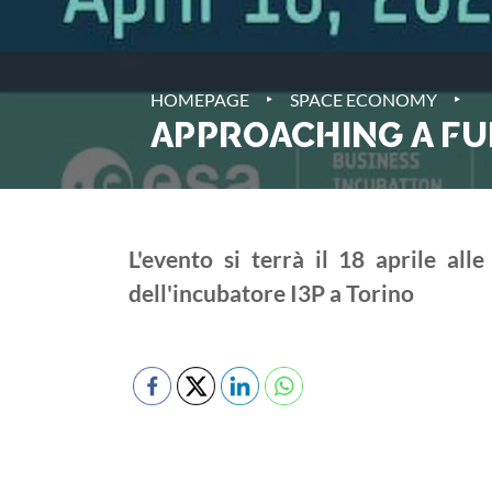
‣
‣
HOMEPAGE
SPACE ECONOMY
APPROACHING A FU
L'evento si terrà il 18 aprile all
dell'incubatore I3P a Torino