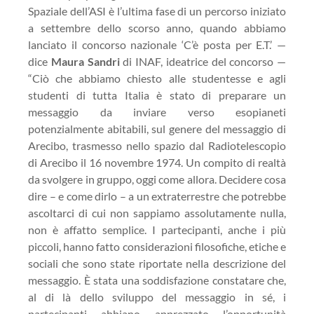
Spaziale dell’ASI è l’ultima fase di un percorso iniziato
a settembre dello scorso anno, quando abbiamo
lanciato il concorso nazionale ‘C’è posta per E.T.’ —
dice
Maura Sandri
di INAF, ideatrice del concorso —
“Ciò che abbiamo chiesto alle studentesse e agli
studenti di tutta Italia è stato di preparare un
messaggio da inviare verso esopianeti
potenzialmente abitabili, sul genere del messaggio di
Arecibo, trasmesso nello spazio dal Radiotelescopio
di Arecibo il 16 novembre 1974. Un compito di realtà
da svolgere in gruppo, oggi come allora. Decidere cosa
dire – e come dirlo – a un extraterrestre che potrebbe
ascoltarci di cui non sappiamo assolutamente nulla,
non è affatto semplice. I partecipanti, anche i più
piccoli, hanno fatto considerazioni filosofiche, etiche e
sociali che sono state riportate nella descrizione del
messaggio. È stata una soddisfazione constatare che,
al di là dello sviluppo del messaggio in sé, i
partecipanti abbiano apprezzato l’opportunità