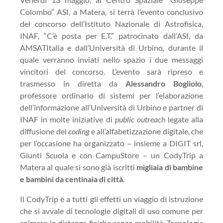
Colombo” ASI, a Matera, si terrà l’evento conclusivo
del concorso dell’Istituto Nazionale di Astrofisica,
INAF, “C’è posta per E.T.” patrocinato dall’ASI, da
AMSATItalia e dall’Università di Urbino, durante il
quale verranno inviati nello spazio i due messaggi
vincitori del concorso. L’evento sarà ripreso e
trasmesso in diretta da
Alessandro Bogliolo
,
professore ordinario di sistemi per l’elaborazione
dell’informazione all’Università di Urbino e partner di
INAF in molte iniziative di
public outreach
legate alla
diffusione del
coding
e all’alfabetizzazione digitale, che
per l’occasione ha organizzato – insieme a DIGIT srl,
Giunti Scuola e con CampuStore – un CodyTrip a
Matera al quale si sono già iscritti
migliaia di bambine
e bambini da centinaia di città
.
Il CodyTrip è a tutti gli effetti un viaggio di istruzione
che si avvale di tecnologie digitali di uso comune per
colmare le distanze fisiche senza mobilità. Tecnologia