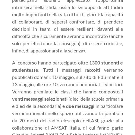
intrinseca nella sfida, ossia lo sviluppo di attitudini
molto importanti nella vita di tutti i giorni: la capacità
di collaborare, di sapersi confrontare, di prendere
decisioni in team, di essere resilienti davanti alle
difficoltà che sicuramente avranno incontrato (anche
solo per effettuare la consegna), di essere curiosi e,
infine, di appassionarsi alla scienza».
Al concorso hanno partecipato oltre
1300 studenti e
studentesse
. Tutti i messaggi raccolti verranno
pubblicati domani, 10 maggio, sul sito di Edu Inaf e il
13 maggio, alle ore 10, verranno annunciati i vincitori.
Verranno premiate le classi che hanno composto i
venti messaggi selezionati
(dieci della scuola primaria
e dieci della secondaria) e
due messaggi
in particolare
verranno inviati nello spazio utilizzando la parabola
da 20 metri del radiotelescopio dell’ASI, grazie alla
collaborazione di AMSAT Italia, di cui fanno parte
Claudio Ariotti
(IK1SLD) e
Fabio Inglese
(IW1BND),