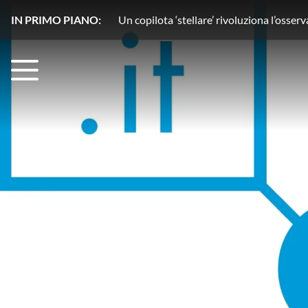
IN PRIMO PIANO:
Acqua senza segreti con HydroGnss