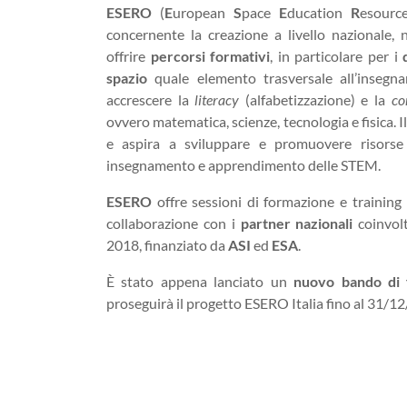
ESERO
(
E
uropean
S
pace
E
ducation
R
esour
concernente la creazione a livello nazionale, ne
offrire
percorsi formativi
, in particolare per i
spazio
quale elemento trasversale all’inseg
accrescere la
literacy
(alfabetizzazione) e la
co
ovvero matematica, scienze, tecnologia e fisica.
e aspira a sviluppare e promuovere risorse 
insegnamento e apprendimento delle STEM.
ESERO
offre sessioni di formazione e training
collaborazione con i
partner nazionali
coinvolti
2018, finanziato da
ASI
ed
ESA
.
È stato appena lanciato un
nuovo bando di 
proseguirà il progetto ESERO Italia fino al 31/12