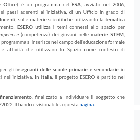
ce
O
ffice) è un programma dell’
ESA
, avviato nel 2006,
i paesi aderenti all’iniziativa, di un Ufficio in grado di
docenti
, sulle materie scientifiche utilizzando la
tematica
namento.
ESERO
utilizza i temi connessi allo spazio per
mpetence
(competenza) dei giovani nelle
materie STEM
,
 Il programma si inserisce nel campo dell’educazione formale
e attività che utilizzano lo Spazio come contesto di
 per gli
insegnanti delle scuole primarie e secondarie
in
 nell’iniziativa. In
Italia
, il progetto ESERO è partito nel
finanziamento
, finalizzato a individuare il soggetto che
/2022. Il bando è visionabile a questa
pagina
.