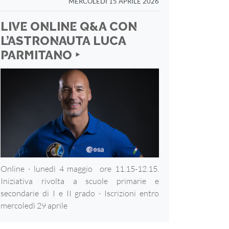
MERCOLEDÌ 15 APRILE 2026
LIVE ONLINE Q&A CON
L’ASTRONAUTA LUCA
PARMITANO ‣
Online · lunedì 4 maggio ore 11.15-12.15.
Iniziativa rivolta a scuole primarie e
secondarie di I e II grado · Iscrizioni entro
mercoledì 29 aprile