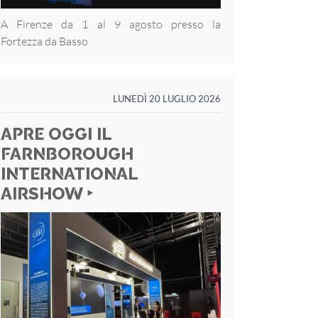
A Firenze da 1 al 9 agosto presso la
Fortezza
da Basso
LUNEDÌ 20 LUGLIO 2026
APRE OGGI IL
FARNBOROUGH
INTERNATIONAL
AIRSHOW ‣