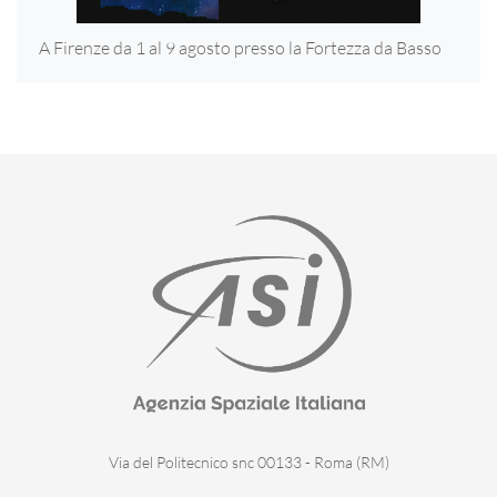
A Firenze da 1 al 9 agosto presso la Fortezza
da Basso
Via del Politecnico snc 00133 - Roma (RM)