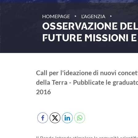
‣
‣
HOMEPAGE
L’AGENZIA
OSSERVAZIONE DEL
FUTURE MISSIONI 
Call per l'ideazione di nuovi conce
della Terra - Pubblicate le gradua
2016
Il Bando intende stimolare la comunità scientifi