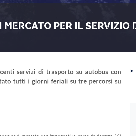
I MERCATO PER IL SERVIZIO 
‣
enti servizi di trasporto su autobus con
ato tutti i giorni feriali su tre percorsi su
 indagine di mercato non impegnativa, come da decreto ASI