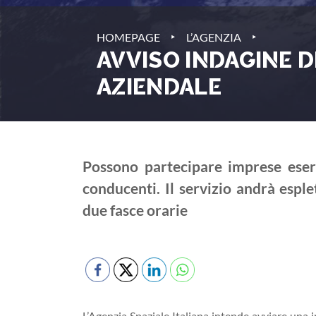
‣
‣
HOMEPAGE
L’AGENZIA
AVVISO INDAGINE D
AZIENDALE
Possono partecipare imprese eserc
conducenti. Il servizio andrà esplet
due fasce orarie
L’Agenzia Spaziale Italiana intende avviare una