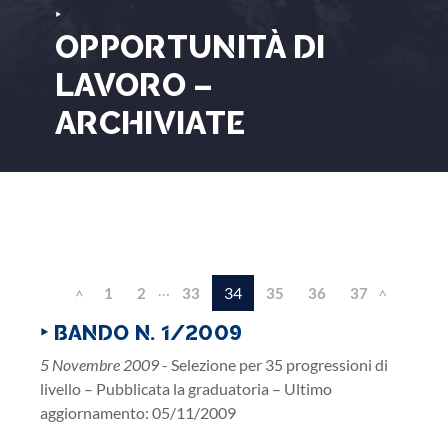
‣
OPPORTUNITÀ DI
LAVORO –
ARCHIVIATE
…
34
1
2
33
35
36
37
<
>
‣ BANDO N. 1/2009
5 Novembre 2009
- Selezione per 35 progressioni di
livello – Pubblicata la graduatoria – Ultimo
aggiornamento: 05/11/2009