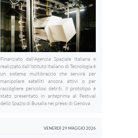
Finanziato dall’Agenzia Spaziale Italiana e
realizzato dall’Istituto Italiano di Tecnologia è
un sistema multibraccio che servirà per
manipolare satelliti ancora attivi o per
raccogliere pericolosi detriti. Il prototipo è
stato presentato in anteprima al Festival
dello Spazio di Busalla nei pressi di Genova
VENERDÌ 29 MAGGIO 2026