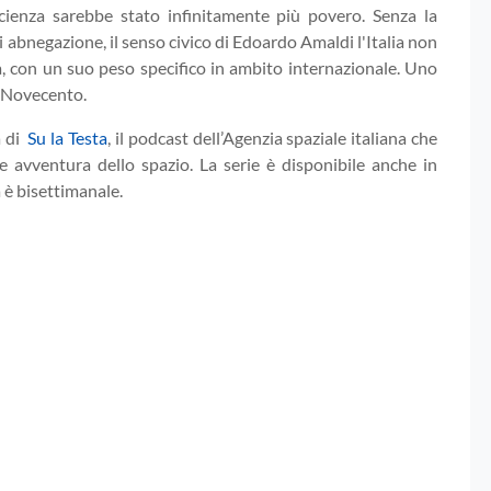
ienza sarebbe stato infinitamente più povero. Senza la
di abnegazione, il senso civico
di Edoardo Amaldi l'Italia non
a, con un suo peso specifico in ambito internazionale. Uno
l Novecento.
a di
Su la Testa
, il podcast dell’Agenzia spaziale italiana che
e avventura dello spazio. La serie è disponibile anche in
a è bisettimanale.