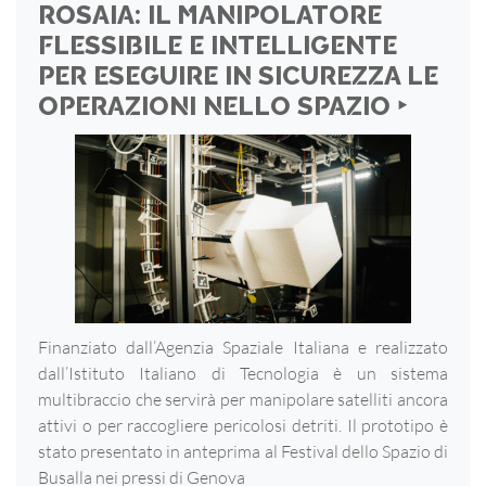
ROSAIA: IL MANIPOLATORE
FLESSIBILE E INTELLIGENTE
PER ESEGUIRE IN SICUREZZA LE
OPERAZIONI NELLO SPAZIO ‣
Finanziato dall’Agenzia Spaziale Italiana e realizzato
dall’Istituto Italiano di Tecnologia è un sistema
multibraccio che servirà per manipolare satelliti ancora
attivi o per raccogliere pericolosi detriti. Il prototipo è
stato presentato in anteprima al Festival dello Spazio di
Busalla nei pressi di Genova