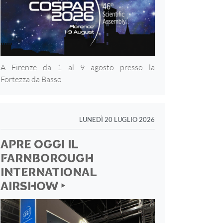
A Firenze da 1 al 9 agosto presso la
Fortezza
da Basso
LUNEDÌ 20 LUGLIO 2026
APRE OGGI IL
FARNBOROUGH
INTERNATIONAL
AIRSHOW ‣