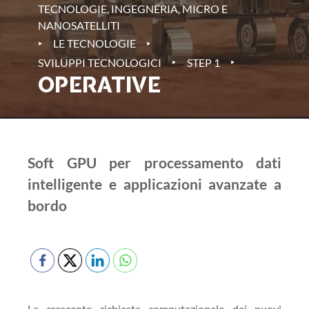
TECNOLOGIE, INGEGNERIA, MICRO E
NANOSATELLITI
‣
‣
LE TECNOLOGIE
‣
‣
SVILUPPI TECNOLOGICI
STEP 1
OPERATIVE
Soft GPU per processamento dati
intelligente e applicazioni avanzate a
bordo
La crescente richiesta computazionale dei nuovi