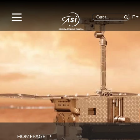
IT
‣
HOMEPAGE