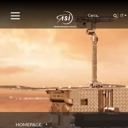
IT
‣
HOMEPAGE