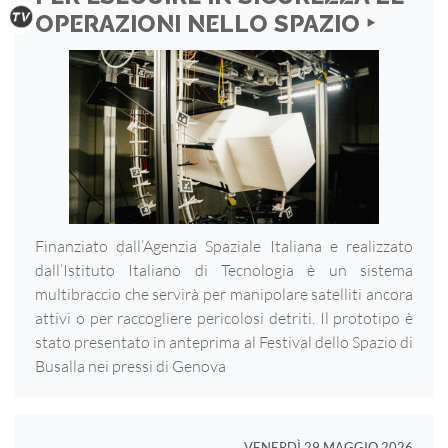
OPERAZIONI NELLO SPAZIO ‣
Finanziato dall’Agenzia Spaziale Italiana e realizzato
dall’Istituto Italiano di Tecnologia è un sistema
multibraccio che servirà per manipolare satelliti ancora
attivi o per raccogliere pericolosi detriti. Il prototipo è
stato presentato in anteprima al Festival dello Spazio di
Busalla nei pressi di Genova
VENERDÌ 29 MAGGIO 2026