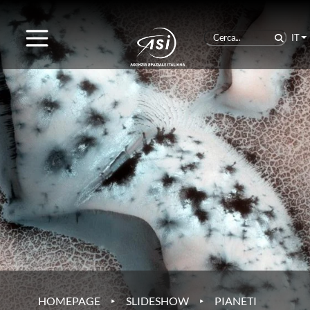
IT
‣
‣
HOMEPAGE
SLIDESHOW
PIANETI