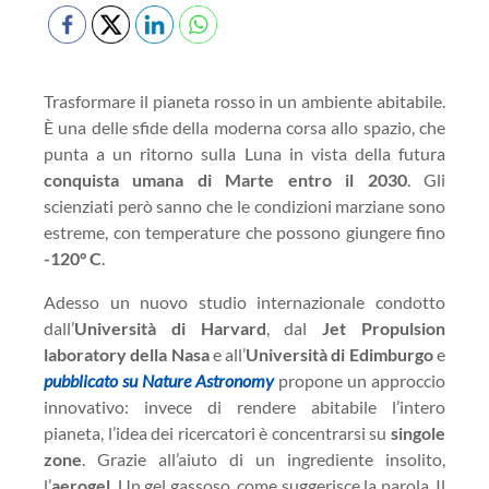
Trasformare il pianeta rosso in un ambiente abitabile.
È una delle sfide della moderna corsa allo spazio, che
punta a un ritorno sulla Luna in vista della futura
conquista umana di Marte entro il 2030
. Gli
scienziati però sanno che le condizioni marziane sono
estreme, con temperature che possono giungere fino
-120° C
.
Adesso un nuovo studio internazionale condotto
dall’
Università di Harvard
, dal
Jet Propulsion
laboratory della Nasa
e all’
Università di Edimburgo
e
pubblicato su Nature Astronomy
propone un approccio
innovativo: invece di rendere abitabile l’intero
pianeta, l’idea dei ricercatori è concentrarsi su
singole
zone
. Grazie all’aiuto di un ingrediente insolito,
l’
aerogel
. Un gel gassoso, come suggerisce la parola. Il