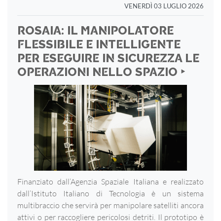
VENERDÌ 03 LUGLIO 2026
ROSAIA: IL MANIPOLATORE
FLESSIBILE E INTELLIGENTE
PER ESEGUIRE IN SICUREZZA LE
OPERAZIONI NELLO SPAZIO ‣
Finanziato dall’Agenzia Spaziale Italiana e realizzato
dall’Istituto Italiano di Tecnologia è un sistema
multibraccio che servirà per manipolare satelliti ancora
attivi o per raccogliere pericolosi detriti. Il prototipo è