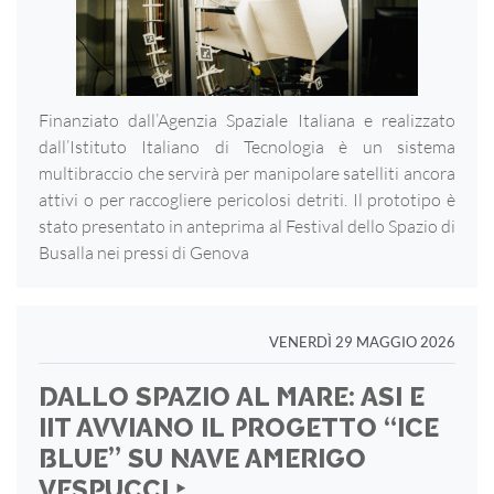
Finanziato dall’Agenzia Spaziale Italiana e realizzato
dall’Istituto Italiano di Tecnologia è un sistema
multibraccio che servirà per manipolare satelliti ancora
attivi o per raccogliere pericolosi detriti. Il prototipo è
stato presentato in anteprima al Festival dello Spazio di
Busalla nei pressi di Genova
VENERDÌ 29 MAGGIO 2026
DALLO SPAZIO AL MARE: ASI E
IIT AVVIANO IL PROGETTO “ICE
BLUE” SU NAVE AMERIGO
VESPUCCI ‣