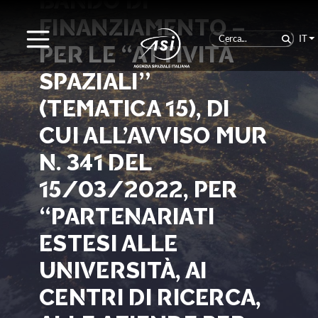
BANDO DI
FINANZIAMENTO –
IT
PER LE “ATTIVITÀ
SPAZIALI”
(TEMATICA 15), DI
CUI ALL’AVVISO MUR
N. 341 DEL
15/03/2022, PER
“PARTENARIATI
ESTESI ALLE
UNIVERSITÀ, AI
CENTRI DI RICERCA,