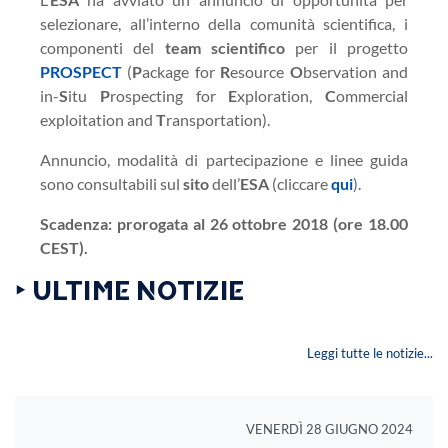
selezionare, all’interno della comunità scientifica, i
componenti del
team scientifico
per il progetto
PROSPECT
(
P
ackage for
R
esource
O
bservation and
in-
S
itu
P
rospecting for
E
xploration,
C
ommercial
exploitation and
T
ransportation).
Annuncio, modalità di partecipazione e linee guida
sono consultabili sul
sito
dell’
ESA
(cliccare
qui
).
Scadenza: prorogata al 26 ottobre 2018 (ore 18.00
CEST).
‣ ULTIME NOTIZIE
Leggi tutte le notizie...
VENERDÌ 28 GIUGNO 2024