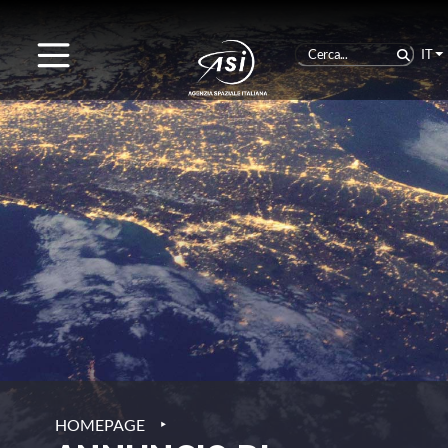
IT
‣
HOMEPAGE