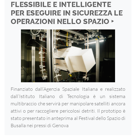
FLESSIBILE E INTELLIGENTE
PER ESEGUIRE IN SICUREZZA LE
OPERAZIONI NELLO SPAZIO ‣
Finanziato dall’Agenzia Spaziale Italiana e realizzato
dall’Istituto Italiano di Tecnologia è un sistema
multibraccio che servirà per manipolare satelliti ancora
attivi o per raccogliere pericolosi detriti. Il prototipo è
stato presentato in anteprima al Festival dello Spazio di
Busalla nei pressi di Genova