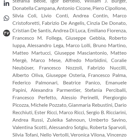
Stefania Beolè, Igor Bertello, William J. Burger,
Donatella Campana, Antonio Cicone, Piero Cipollone,
Silvia Coli, Livio Conti, Andrea Contin, Marco
Cristoforetti, Fabrizio De Angelis, Cinzia De Donato,
Cristian De Santis, Andrea Di Luca, Emiliano Fiorenza,
Francesco M. Follega, Giuseppe Gebbia, Roberto
Iuppa, Alessandro Lega, Marco Lolli, Bruno Martino,
Matteo Martucci, Giuseppe Masciantonio, Matteo
Mergè, Marco Mese, Alfredo Morbidini, Coralie
Neubüser, Francesco Nozzoli, Fabrizio Nuccilli,
Alberto Oliva, Giuseppe Osteria, Francesco Palma,
Federico Palmonari, Beatrice Panico, Emanuele
Papini, Alexandra Parmentier, Stefania Perciballi,
Francesco Perfetto, Alessio Perinelli, Piergiorgio
Picozza, Michele Pozzato, Gianmaria Rebustini, Dario
Recchiuti, Ester Ricci, Marco Ricci, Sergio B. Ricciarini,
Andrea Russi, Zuleika Sahnoun, Umberto Savino,
Valentina Scotti, Alessandro Sotgiu, Roberta Sparvoli,
Silvia Tofani, Nello Vertolli, Veronica Vilona, Vincenzo