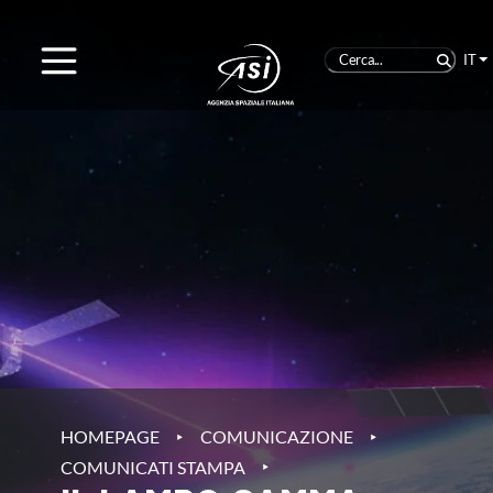
IT
‣
‣
HOMEPAGE
COMUNICAZIONE
‣
COMUNICATI STAMPA