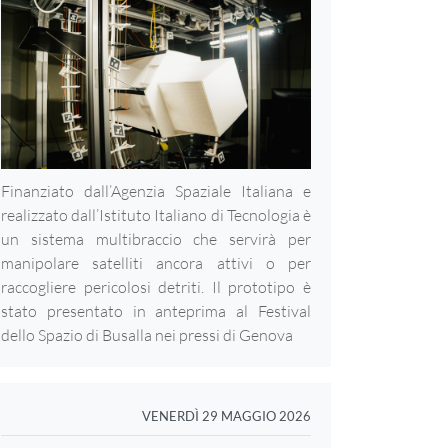
Finanziato dall’Agenzia Spaziale Italiana e
realizzato dall’Istituto Italiano di Tecnologia è
un sistema multibraccio che servirà per
manipolare satelliti ancora attivi o per
raccogliere pericolosi detriti. Il prototipo è
stato presentato in anteprima al Festival
dello Spazio di Busalla nei pressi di Genova
VENERDÌ 29 MAGGIO 2026