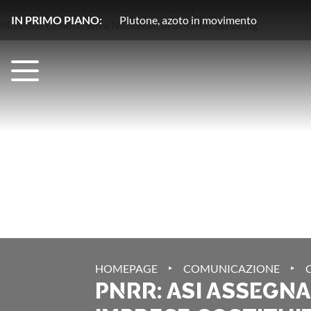
IN PRIMO PIANO:
Un ‘visitatore invadente’ per la Luna
‣
‣
HOMEPAGE
COMUNICAZIONE
PNRR: ASI ASSEGN