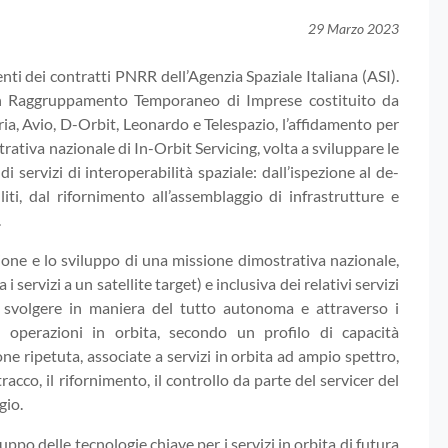
29 Marzo 2023
ti dei contratti PNRR dell’Agenzia Spaziale Italiana (ASI).
n Raggruppamento Temporaneo di Imprese costituito da
ria, Avio, D-Orbit, Leonardo e Telespazio, l’affidamento per
rativa nazionale di In-Orbit Servicing, volta a sviluppare le
di servizi di interoperabilità spaziale: dall’ispezione al de-
iti, dal rifornimento all’assemblaggio di infrastrutture e
.
ione e lo sviluppo di una missione dimostrativa nazionale,
 servizi a un satellite target) e inclusiva dei relativi servizi
o svolgere in maniera del tutto autonoma e attraverso i
i operazioni in orbita, secondo un profilo di capacità
ne ripetuta, associate a servizi in orbita ad ampio spettro,
tracco, il rifornimento, il controllo da parte del servicer del
gio.
ppo delle tecnologie chiave per i servizi in orbita di futura