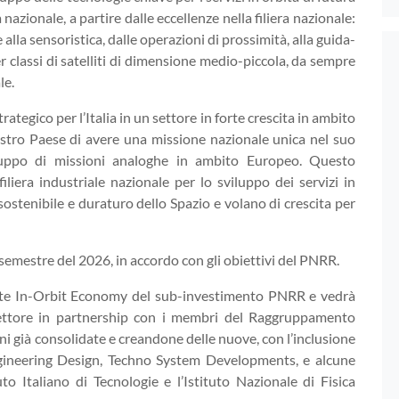
nazionale, a partire dalle eccellenze nella filiera nazionale:
 e alla sensoristica, dalle operazioni di prossimità, alla guida-
er classi di satelliti di dimensione medio-piccola, da sempre
le.
tegico per l’Italia in un settore in forte crescita in ambito
stro Paese di avere una missione nazionale unica nel suo
iluppo di missioni analoghe in ambito Europeo. Questo
liera industriale nazionale per lo sviluppo dei servizi in
sostenibile e duraturo dello Spazio e volano di crescita per
 semestre del 2026, in accordo con gli obiettivi del PNRR.
onente In-Orbit Economy del sub-investimento PNRR e vedrà
settore in partnership con i membri del Raggruppamento
i già consolidate e creandone delle nuove, con l’inclusione
ngineering Design, Techno System Developments, e alcune
o Italiano di Tecnologie e l’Istituto Nazionale di Fisica