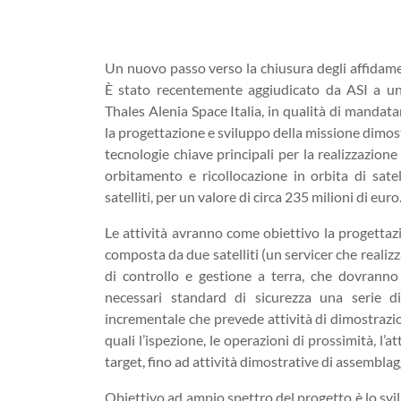
Un nuovo passo verso la chiusura degli affidamen
È stato recentemente aggiudicato da ASI a u
Thales Alenia Space Italia, in qualità di mandata
la progettazione e sviluppo della missione dimost
tecnologie chiave principali per la realizzazione 
orbitamento e ricollocazione in orbita di satell
satelliti, per un valore di circa 235 milioni di euro
Le attività avranno come obiettivo la progettaz
composta da due satelliti (un servicer che realizza i
di controllo e gestione a terra, che dovrann
necessari standard di sicurezza una serie d
incrementale che prevede attività di dimostrazio
quali l’ispezione, le operazioni di prossimità, l’at
target, fino ad attività dimostrative di assemblag
Obiettivo ad ampio spettro del progetto è lo svilu