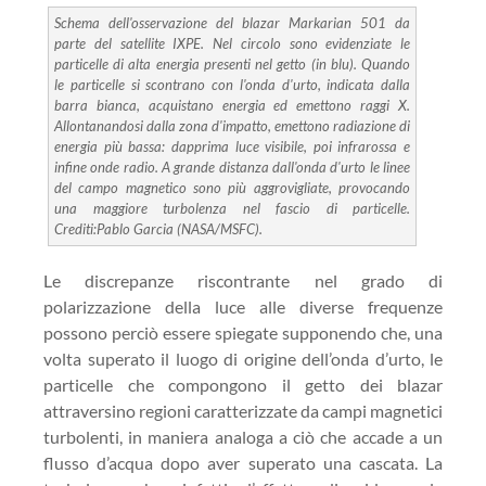
Schema dell'osservazione del blazar Markarian 501 da
parte del satellite IXPE. Nel circolo sono evidenziate le
particelle di alta energia presenti nel getto (in blu). Quando
le particelle si scontrano con l'onda d'urto, indicata dalla
barra bianca, acquistano energia ed emettono raggi X.
Allontanandosi dalla zona d'impatto, emettono radiazione di
energia più bassa: dapprima luce visibile, poi infrarossa e
infine onde radio. A grande distanza dall'onda d'urto le linee
del campo magnetico sono più aggrovigliate, provocando
una maggiore turbolenza nel fascio di particelle.
Crediti:Pablo Garcia (NASA/MSFC).
Le discrepanze riscontrante nel grado di
polarizzazione della luce alle diverse frequenze
possono perciò essere spiegate supponendo che, una
volta superato il luogo di origine dell’onda d’urto, le
particelle che compongono il getto dei blazar
attraversino regioni caratterizzate da campi magnetici
turbolenti, in maniera analoga a ciò che accade a un
flusso d’acqua dopo aver superato una cascata. La