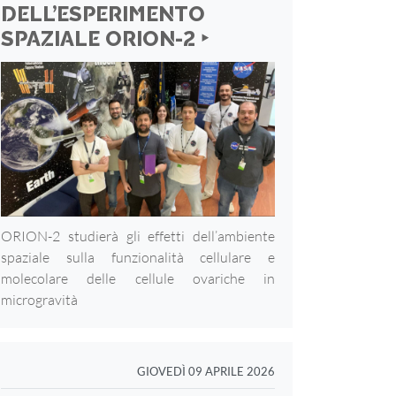
DELL’ESPERIMENTO
SPAZIALE ORION-2 ‣
ORION-2 studierà gli effetti dell’ambiente
spaziale sulla funzionalità cellulare e
molecolare delle cellule ovariche in
microgravità
GIOVEDÌ 09 APRILE 2026