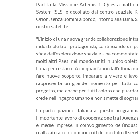
Partita la Missione Artemis 1. Questa mattina
System (SLS) è decollato
dal centro spaziale K
Orion, senza uomini a bordo, intorno alla Luna. S
nostro satellite.
"L’inizio di una nuova grande collaborazione intern
industriale tra i protagonisti, continuando un p
sfida dell’esplorazione spaziale - ha commentato
molti altri Paesi nel mondo uniti in unico obiett
Luna per restarci! A cinquant’anni dall’ultima m
fare nuove scoperte, imparare a vivere e lavo
rappresenta un grande momento per tutti co
progetto, ma anche per tutti coloro che guardano 
crede nell’ingegno umano e non smette di sognar
La partecipazione italiana a questo programm
l'importante lavoro di cooperazione tra l'Agenzia 
e medie imprese. Il coinvolgimento dell’indu
realizzato alcuni componenti del modulo di serv