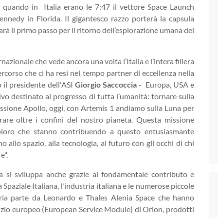
 quando in Italia erano le 7:47 il vettore Space Launch
ennedy in Florida. Il gigantesco razzo porterà la capsula
arà il primo passo per il ritorno dell’esplorazione umana del
azionale che vede ancora una volta l’Italia e l’intera filiera
ercorso che ci ha resi nel tempo partner di eccellenza nella
 il presidente dell'ASI
Giorgio Saccoccia
- Europa, USA e
ivo destinato al progresso di tutta l’umanità: tornare sulla
issione Apollo, oggi, con Artemis 1 andiamo sulla Luna per
rare oltre i confini del nostro pianeta. Questa missione
loro che stanno contribuendo a questo entusiasmante
allo spazio, alla tecnologia, al futuro con gli occhi di chi
e".
a si sviluppa anche grazie al fondamentale contributo e
Spaziale Italiana, l'industria italiana e le numerose piccole
stria parte da Leonardo e Thales Alenia Space che hanno
izio europeo (European Service Module) di Orion, prodotti