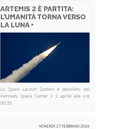
ARTEMIS 2 È PARTITA:
L’UMANITÀ TORNA VERSO
LA LUNA ‣
Lo Space Launch System è decollato dal
Kennedy Space Center il 2 aprile alle ore
00:35
VENERDÌ 27 FEBBRAIO 2026