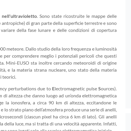
nell'ultravioletto
. Sono state ricostruite le mappe delle
e antropiche) di gran parte della superficie terrestre e sono
l variare della fase lunare e delle condizioni di copertura
00 meteore. Dallo studio della loro frequenza e luminosità
one per comprendere meglio i potenziali pericoli che questi
eta. Mini-EUSO sta inoltre cercando meteoroidi di origine
locità, e la materia strana nucleare, uno stato della materia
 teorici.
ency perturbations due to
E
lectromagnetic pulse
S
ources).
km di altezza che danno luogo ad un’onda elettromagnetica
ge la ionosfera, a circa 90 km di altezza, eccitandone le
 e lo strato piano dell’atmosfera produce una serie di anelli,
crosecondi (ciascun pixel ha circa 6 km di lato). Gli anelli
 della luce, ma si tratta di una velocità apparente. Infatti,
ma sono legati solo alla scarica elettromagnetica iniziale.