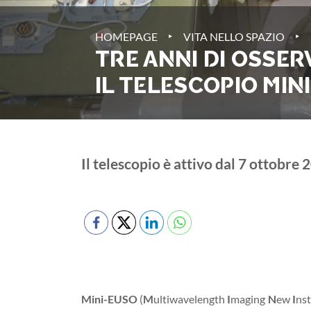
‣
‣
HOMEPAGE
VITA NELLO SPAZIO
TRE ANNI DI OSSER
IL TELESCOPIO MIN
Il telescopio è attivo dal 7 ottobre 
Mini-EUSO
(
M
ultiwavelength
I
maging
N
ew
I
nst