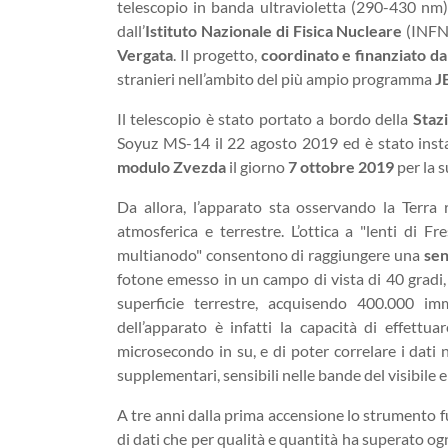
telescopio in banda ultravioletta (290-430 nm)
dall’
Istituto Nazionale di Fisica Nucleare
(INFN
Vergata
. Il progetto,
coordinato e finanziato dal
stranieri nell’ambito del più ampio programma
J
Il telescopio è stato portato a bordo della
Staz
Soyuz MS-14 il 22 agosto 2019 ed è stato instal
modulo Zvezda
il giorno
7 ottobre 2019
per la 
Da allora, l’apparato sta osservando la Terra r
atmosferica e terrestre. L’ottica a "lenti di Fr
multianodo" consentono di raggiungere una
sen
fotone emesso in un campo di vista di 40 gradi
superficie terrestre, acquisendo 400.000 imm
dell’apparato è infatti la capacità di effettua
microsecondo in su, e di poter correlare i dati 
supplementari, sensibili nelle bande del visibile e
A tre anni dalla prima accensione lo strumento
di dati che per qualità e quantità ha superato ogn