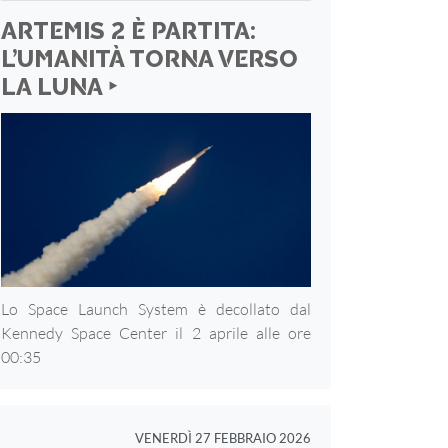
ARTEMIS 2 È PARTITA:
L’UMANITÀ TORNA VERSO
LA LUNA ‣
Lo Space Launch System è decollato dal
Kennedy Space Center il 2 aprile alle ore
00:35
VENERDÌ 27 FEBBRAIO 2026