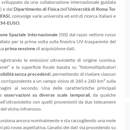
 sviluppato da una collaborazione internazionale guidata
) e dal
Dipartimento di Fisica
dell’
Università di Roma Tor
l’ASI
, coinvolge varie università ed enti di ricerca italiani e
EM-EUSO
.
ione Spaziale Internazionale
(ISS) dal razzo vettore russo
lato per la prima volta sulla finestra UV-trasparente del
sua
prima sessione
di acquisizione dati.
egistrando le emissioni ultraviolette di origine cosmica,
esnel" e la superficie focale basata su "fotomoltiplicatori
sibilità senza precedenti
, permettendo di rivelare ciascun
2
, corrispondente a un campo visivo di 260 x 260 km
sulla
agini al secondo. Una delle caratteristiche principali
re
osservazioni su diverse scale temporali
, da qualche
nell’ultravioletto con quelli provenienti da due telecamere
 del vicino infrarosso.
 funziona ancora nominalmente e sta raccogliendo una mole
i più rosea aspettativa. L’analisi dei dati sta procedendo su