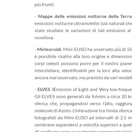
più fronti:
-
Mappe delle emissioni notturne della Terra 
emissioni notturne ultraviolette (sia naturali ch
state studiate le variazioni di tali emissioni a
nuvolosa.
-
Meteoroidi
. Mini-EUSO ha osservato più di 50
è possibile risalire alla loro origine e dimensi
corpi celesti possono porre per il nostro pian
interstellare, identificabili per la loro alta ve
ancora mai osservato, ma previsto da vari modelli
-
ELVES
(
E
mission of
L
ight and
V
ery low frequ
Gli ELVES sono generati da fulmini a circa 20 
sferica che, propagandosi verso l’alto, raggiun
molecole di Azoto. L’interazione tra l’onda sferica
fotografati da Mini-EUSO ad intervalli di 2.5 mi
sembrano espandersi a velocità superiori a quella
gli anelli non sono causalmente connessi tra loro 