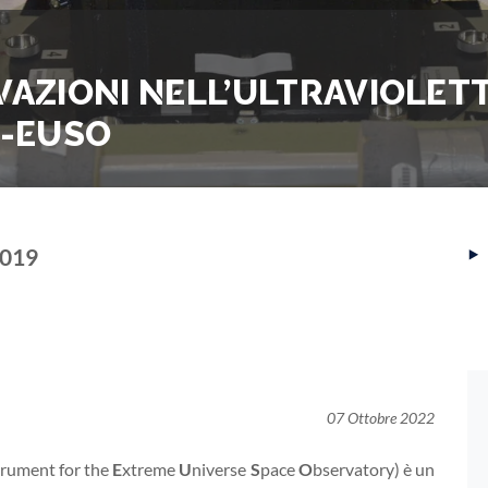
VAZIONI NELL’ULTRAVIOLET
I-EUSO
‣
2019
07 Ottobre 2022
rument for the
E
xtreme
U
niverse
S
pace
O
bservatory) è un