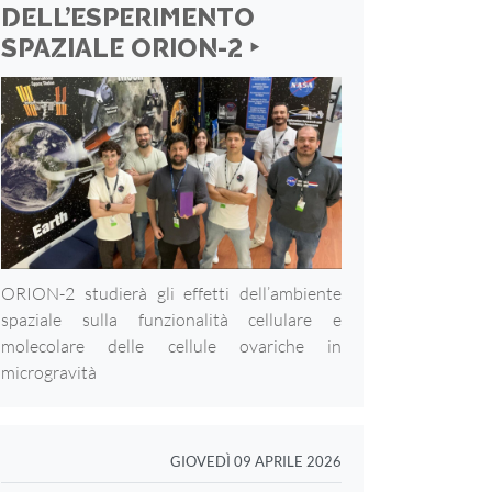
DELL’ESPERIMENTO
SPAZIALE ORION-2 ‣
ORION-2 studierà gli effetti dell’ambiente
spaziale sulla funzionalità cellulare e
molecolare delle cellule ovariche in
microgravità
GIOVEDÌ 09 APRILE 2026