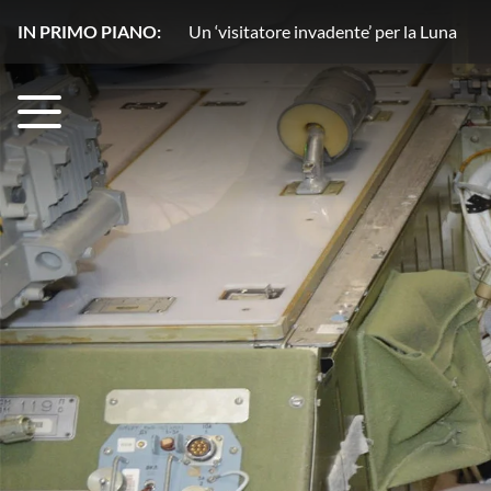
IN PRIMO PIANO:
Un copilota ‘stellare’ rivoluziona l’osse