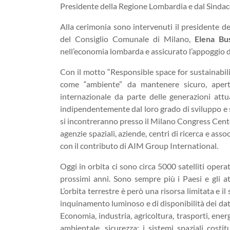
Presidente della Regione Lombardia e dal Sindac
Alla cerimonia sono intervenuti il presidente 
del Consiglio Comunale di Milano,
Elena Bu
nell’economia lombarda e assicurato l’appoggio del
Con il motto “Responsible space for sustainabili
come “ambiente” da mantenere sicuro, aperto 
internazionale da parte delle generazioni attual
indipendentemente dal loro grado di sviluppo e 
si incontreranno presso il Milano Congress Cente
agenzie spaziali, aziende, centri di ricerca e ass
con il contributo di AIM Group International.
Oggi in orbita ci sono circa 5000 satelliti oper
prossimi anni. Sono sempre più i Paesi e gli at
L’orbita terrestre è però una risorsa limitata e il
inquinamento luminoso e di disponibilità dei dati 
Economia, industria, agricoltura, trasporti, ene
ambientale, sicurezza: i sistemi spaziali cos