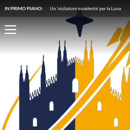
IN PRIMO PIANO:
Un copilota ‘stellare’ rivoluziona l’osse