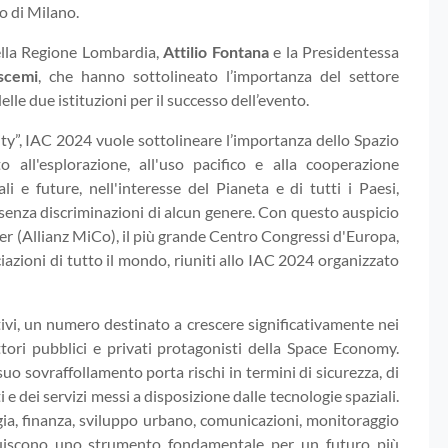
o di Milano.
della Regione Lombardia,
Attilio Fontana
e la Presidentessa
scemi
, che hanno sottolineato l’importanza del settore
le due istituzioni per il successo dell’evento.
ty”, IAC 2024 vuole sottolineare l’importanza dello Spazio
all'esplorazione, all'uso pacifico e alla cooperazione
i e future, nell'interesse del Pianeta e di tutti i Paesi,
senza discriminazioni di alcun genere. Con questo auspicio
r (Allianz MiCo), il più grande Centro Congressi d'Europa,
ociazioni di tutto il mondo, riuniti allo IAC 2024 organizzato
ativi, un numero destinato a crescere significativamente nei
tori pubblici e privati protagonisti della Space Economy.
 suo sovraffollamento porta rischi in termini di sicurezza, di
e dei servizi messi a disposizione dalle tecnologie spaziali.
rgia, finanza, sviluppo urbano, comunicazioni, monitoraggio
tituiscono uno strumento fondamentale per un futuro più