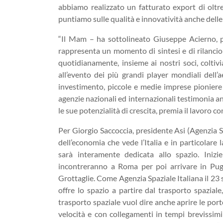
abbiamo realizzato un fatturato export di oltr
puntiamo sulle qualità e innovatività anche delle
“Il Mam – ha sottolineato Giuseppe Acierno, p
rappresenta un momento di sintesi e di rilancio 
quotidianamente, insieme ai nostri soci, coltiv
all’evento dei più grandi player mondiali dell’a
investimento, piccole e medie imprese pioniere n
agenzie nazionali ed internazionali testimonia anc
le sue potenzialità di crescita, premia il lavoro c
Per Giorgio Saccoccia, presidente Asi (Agenzia S
dell’economia che vede l’Italia e in particolare
sarà interamente dedicata allo spazio. Iniz
incontreranno a Roma per poi arrivare in Pu
Grottaglie. Come Agenzia Spaziale Italiana il 2
offre lo spazio a partire dal trasporto spaziale
trasporto spaziale vuol dire anche aprire le porte
velocità e con collegamenti in tempi brevissimi 