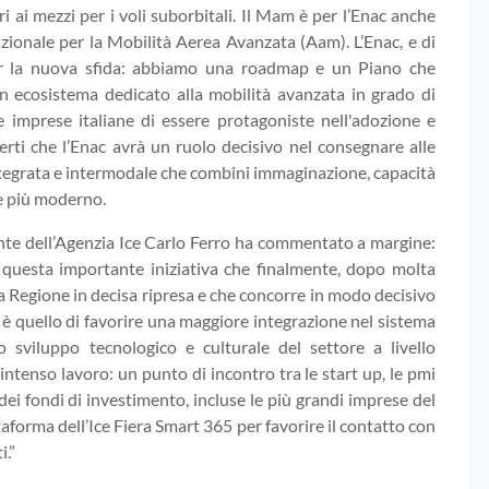
i ai mezzi per i voli suborbitali. Il Mam è per l’Enac anche
azionale per la Mobilità Aerea Avanzata (Aam). L’Enac, e di
er la nuova sfida: abbiamo una roadmap e un Piano che
n ecosistema dedicato alla mobilità avanzata in grado di
e imprese italiane di essere protagoniste nell'adozione e
erti che l’Enac avrà un ruolo decisivo nel consegnare alle
tegrata e intermodale che combini immaginazione, capacità
se più moderno.
idente dell’Agenzia Ice Carlo Ferro ha commentato a margine:
i questa importante iniziativa che finalmente, dopo molta
una Regione in decisa ripresa e che concorre in modo decisivo
ivo è quello di favorire una maggiore integrazione nel sistema
o sviluppo tecnologico e culturale del settore a livello
intenso lavoro: un punto di incontro tra le start up, le pmi
 dei fondi di investimento, incluse le più grandi imprese del
taforma dell’Ice Fiera Smart 365 per favorire il contatto con
i.”