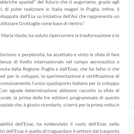
fabbriche spaziali” del futuro che ci auguriamo, grazie agli
, di poter realizzare in Italia magari in Puglia. Infine, il
sviluppata dall’Esa su iniziativa dell’Asi che rappresenta un
 utilizzare Grottaglie come base di rientro.”
o Maria Vasile, ha voluto ripercorrere la trasformazione e lo
iscismo e perplessità, ha accettato e vinto la sfida di fare
llenza di livello internazionale nel campo aeronautico e
nuta dalla Regione Puglia e dall’Enac, che ha fatto sì che
ed per lo sviluppo, la sperimentazione e certificazione di
ccessivamente, l’unico spazioporto italiano per lo sviluppo
 Con eguale determinazione abbiamo raccolto la sfida di
turale, la prima delle tre edizioni programmate di questo
iale che, è giusto ricordarlo, si terrà per la prima volta in
bilità dell’Enac, ha evidenziato il ruolo dell’Enac nello
vi dell’Enac è quello di traguardare il settore dal trasporto