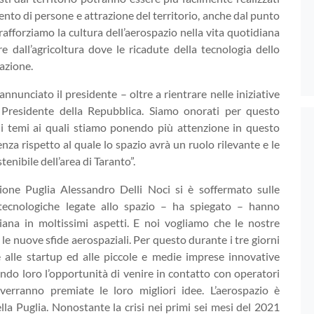
ento di persone e attrazione del territorio, anche dal punto
 rafforziamo la cultura dell’aerospazio nella vita quotidiana
e dall’agricoltura dove le ricadute della tecnologia dello
azione.
unciato il presidente – oltre a rientrare nelle iniziative
 Presidente della Repubblica. Siamo onorati per questo
i temi ai quali stiamo ponendo più attenzione in questo
nza rispetto al quale lo spazio avrà un ruolo rilevante e le
tenibile dell’area di Taranto”.
ione Puglia Alessandro Delli Noci si è soffermato sulle
 tecnologiche legate allo spazio – ha spiegato – hanno
iana in moltissimi aspetti. E noi vogliamo che le nostre
le nuove sfide aerospaziali. Per questo durante i tre giorni
alle startup ed alle piccole e medie imprese innovative
ndo loro l’opportunità di venire in contatto con operatori
 verranno premiate le loro migliori idee. L’aerospazio è
la Puglia. Nonostante la crisi nei primi sei mesi del 2021