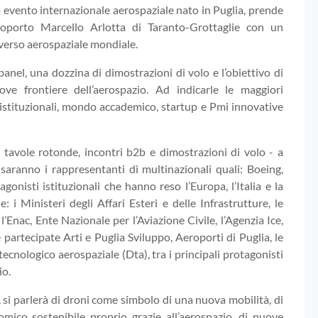
mo evento internazionale aerospaziale nato in Puglia, prende
eroporto Marcello Arlotta di Taranto-Grottaglie con un
iverso aerospaziale mondiale.
 panel, una dozzina di dimostrazioni di volo e l’obiettivo di
ove frontiere dell’aerospazio. Ad indicarle le maggiori
 istituzionali, mondo accademico, startup e Pmi innovative
i tavole rotonde, incontri b2b e dimostrazioni di volo - a
 saranno i rappresentanti di multinazionali quali: Boeing,
nisti istituzionali che hanno reso l’Europa, l’Italia e la
 i Ministeri degli Affari Esteri e delle Infrastrutture, le
l’Enac, Ente Nazionale per l’Aviazione Civile, l’Agenzia Ice,
partecipate Arti e Puglia Sviluppo, Aeroporti di Puglia, le
 tecnologico aerospaziale (Dta), tra i principali protagonisti
io.
, si parlerà di droni come simbolo di una nuova mobilità, di
nomico sostenibile proprio grazie all’aerospazio, di nuove