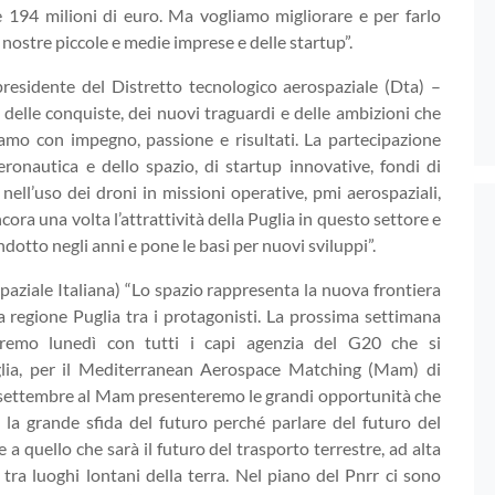
e 194 milioni di euro. Ma vogliamo migliorare e per farlo
 nostre piccole e medie imprese e delle startup”.
residente del Distretto tecnologico aerospaziale (Dta) –
delle conquiste, dei nuovi traguardi e delle ambizioni che
iamo con impegno, passione e risultati. La partecipazione
eronautica e dello spazio, di startup innovative, fondi di
ell’uso dei droni in missioni operative, pmi aerospaziali,
ora una volta l’attrattività della Puglia in questo settore e
ondotto negli anni e pone le basi per nuovi sviluppi”.
paziale Italiana) “Lo spazio rappresenta la nuova frontiera
 la regione Puglia tra i protagonisti. La prossima settimana
ieremo lunedì con tutti i capi agenzia del G20 che si
glia, per il Mediterranean Aerospace Matching (Mam) di
3 settembre al Mam presenteremo le grandi opportunità che
, la grande sfida del futuro perché parlare del futuro del
 a quello che sarà il futuro del trasporto terrestre, ad alta
tra luoghi lontani della terra. Nel piano del Pnrr ci sono