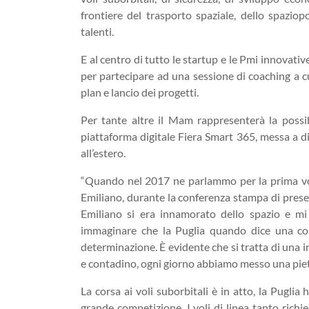
frontiere del trasporto spaziale, dello spazio
talenti.
E al centro di tutto le startup e le Pmi innovati
per partecipare ad una sessione di coaching a c
plan e lancio dei progetti.
Per tante altre il Mam rappresenterà la possibi
piattaforma digitale Fiera Smart 365, messa a dis
all’estero.
“Quando nel 2017 ne parlammo per la prima vol
Emiliano, durante la conferenza stampa di presen
Emiliano si era innamorato dello spazio e m
immaginare che la Puglia quando dice una co
determinazione. È evidente che si tratta di una
e contadino, ogni giorno abbiamo messo una pietr
La corsa ai voli suborbitali è in atto, la Pugli
grande competizione. I voli di linea tanto richie