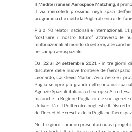
Il
Mediterranean Aerospace Matching
, il pri
il via mercoledì prossimo negli spazi dell’a
programma che mette la Puglia al centro dell’un
Più di 90 relatori nazionali e internazionali, 11
“costruire il nostro futuro” attraverso le nu
multinazionali al mondo di settore, alte cariche
nel campo aerospaziale.
Dal
22 al 24 settembre 2021
- in tre giorni d
discutere delle nuove frontiere dell’aerospazio
Leonardo, Lockheed Martin, Avio Aero e i protago
Puglia sempre più grandi nell’economia spaziale:
Agenzie Spaziali italiana ed europea Asi ed Esa, 
ma anche la Regione Puglia con le sue agenzie e 
Università e il Politecnico pugliesi e il Distretto
dell’incredibile crescita della Puglia nell’aerospaz
Nei tre giorni saranno presentati nuovi progetti
voli suborbitali, di sicurezza, di sviluppo eco