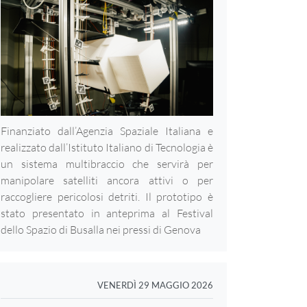
Finanziato dall’Agenzia Spaziale Italiana e
realizzato dall’Istituto Italiano di Tecnologia è
un sistema multibraccio che servirà per
manipolare satelliti ancora attivi o per
raccogliere pericolosi detriti. Il prototipo è
stato presentato in anteprima al Festival
dello Spazio di Busalla nei pressi di Genova
VENERDÌ 29 MAGGIO 2026