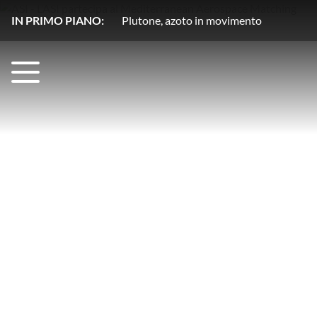
IN PRIMO PIANO:
Un ‘visitatore invadente’ per la Luna