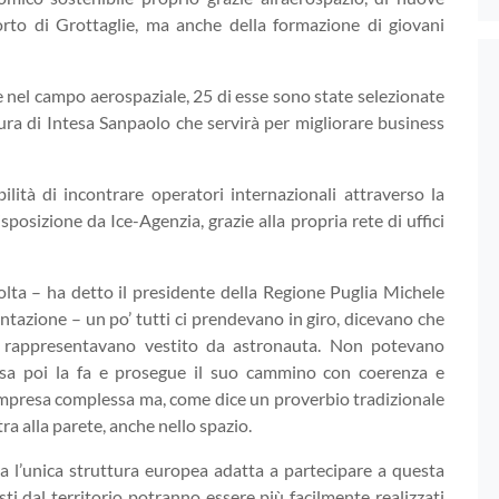
porto di Grottaglie, ma anche della formazione di giovani
ve nel campo aerospaziale, 25 di esse sono state selezionate
ura di Intesa Sanpaolo che servirà per migliorare business
lità di incontrare operatori internazionali attraverso la
posizione da Ice-Agenzia, grazie alla propria rete di uffici
ta – ha detto il presidente della Regione Puglia Michele
tazione – un po’ tutti ci prendevano in giro, dicevano che
i rappresentavano vestito da astronauta. Non potevano
sa poi la fa e prosegue il suo cammino con coerenza e
 impresa complessa ma, come dice un proverbio tradizionale
a alla parete, anche nello spazio.
a ha l’unica struttura europea adatta a partecipare a questa
sti dal territorio potranno essere più facilmente realizzati