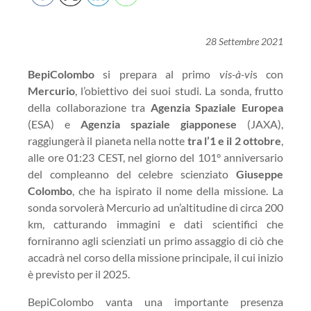
28 Settembre 2021
BepiColombo
si prepara al primo
vis-à-vi
s con
Mercurio
, l’obiettivo dei suoi studi. La sonda, frutto
della collaborazione tra
Agenzia Spaziale Europea
(ESA) e
Agenzia spaziale giapponese
(JAXA),
raggiungerà il pianeta nella notte
tra l’1 e il 2 ottobre
,
alle ore 01:23 CEST, nel giorno del 101° anniversario
del compleanno del celebre scienziato
Giuseppe
Colombo
, che ha ispirato il nome della missione. La
sonda sorvolerà Mercurio ad un’altitudine di circa 200
km, catturando immagini e dati scientifici che
forniranno agli scienziati un primo assaggio di ciò che
accadrà nel corso della missione principale, il cui inizio
è previsto per il 2025.
BepiColombo vanta una importante presenza