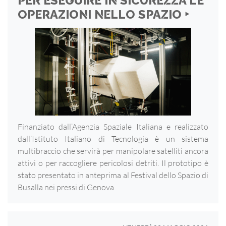
PER ESEGUIRE IN SICUREZZA LE
OPERAZIONI NELLO SPAZIO ‣
Finanziato dall’Agenzia Spaziale Italiana e realizzato
dall’Istituto Italiano di Tecnologia è un sistema
multibraccio che servirà per manipolare satelliti ancora
attivi o per raccogliere pericolosi detriti. Il prototipo è
stato presentato in anteprima al Festival dello Spazio di
Busalla nei pressi di Genova