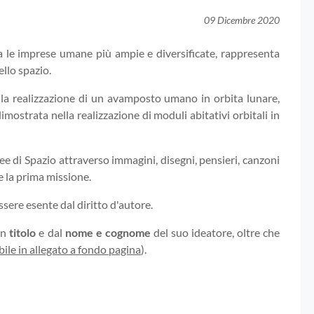
09 Dicembre 2020
ra le imprese umane più ampie e diversificate, rappresenta
llo spazio.
alla realizzazione di un avamposto umano in orbita lunare,
imostrata nella realizzazione di moduli abitativi orbitali in
ee di Spazio attraverso immagini, disegni, pensieri, canzoni
e la prima missione.
sere esente dal diritto d'autore.
un
titolo
e dal
nome e cognome
del suo ideatore, oltre che
bile in allegato a fondo pagina
).