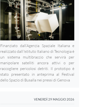
Finanziato dall’Agenzia Spaziale Italiana e
realizzato dall’Istituto Italiano di Tecnologia è
un sistema multibraccio che servirà per
manipolare satelliti ancora attivi o per
raccogliere pericolosi detriti. Il prototipo è
stato presentato in anteprima al Festival
dello Spazio di Busalla nei pressi di Genova
VENERDÌ 29 MAGGIO 2026