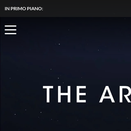
IN PRIMO PIANO:
Acqua senza segreti con HydroGnss