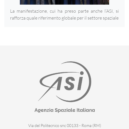
La manifestazione, cui ha preso parte anche l’ASI, si
rafforza quale riferimento globale per il settore spaziale
Via del Politecnico snc 00133 - Roma (RM)